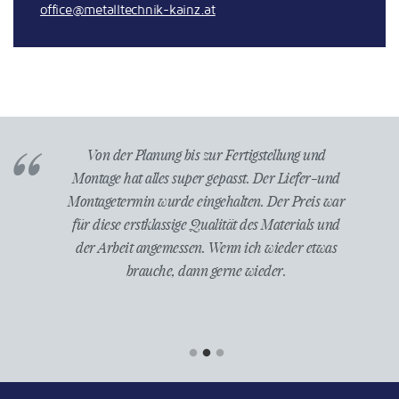
office@metalltechnik-kainz.at
den. Hohe
Von der Planung bis zur Fertigstellung und
Herr 
ng. Vom
Montage hat alles super gepasst. Der Liefer-und
beigetr
(Vorschau
Montagetermin wurde eingehalten. Der Preis war
unsere B
at alles
für diese erstklassige Qualität des Materials und
einzu
istungs-
der Arbeit angemessen. Wenn ich wieder etwas
wurde d
r Firma
brauche, dann gerne wieder.
wieder 
elle