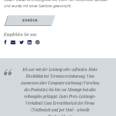
und wurde mit einer Gehtüre gewünscht.
ZURÜCK
Empfehlen Sie uns
den. Hohe
Von der Planung bis zur Fertigstellung und
Herr 
ng. Vom
Montage hat alles super gepasst. Der Liefer-und
beigetr
(Vorschau
Montagetermin wurde eingehalten. Der Preis war
unsere B
at alles
für diese erstklassige Qualität des Materials und
einzu
istungs-
der Arbeit angemessen. Wenn ich wieder etwas
wurde d
r Firma
brauche, dann gerne wieder.
wieder 
elle