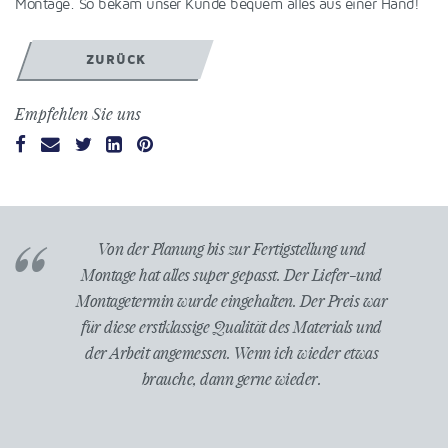
Montage. So bekam unser Kunde bequem alles aus einer Hand!
ZURÜCK
Empfehlen Sie uns
den. Hohe
Von der Planung bis zur Fertigstellung und
Herr 
ng. Vom
Montage hat alles super gepasst. Der Liefer-und
beigetr
(Vorschau
Montagetermin wurde eingehalten. Der Preis war
unsere B
at alles
für diese erstklassige Qualität des Materials und
einzu
istungs-
der Arbeit angemessen. Wenn ich wieder etwas
wurde d
r Firma
brauche, dann gerne wieder.
wieder 
elle