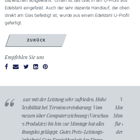
dazwischen ausgewählt. Unten ist das Glas in ein U-Profil aus
Edelstahl eingefasst. Auch der sehr dezente Handlauf, der oben
direkt am Glas befestigt ist, wurde aus einem Edelstahl U-Profil
gefertigt.
ZURÜCK
Empfehlen Sie uns
den. Hohe
Von der Planung bis zur Fertigstellung und
Herr 
ng. Vom
Montage hat alles super gepasst. Der Liefer-und
beigetr
(Vorschau
Montagetermin wurde eingehalten. Der Preis war
unsere B
at alles
für diese erstklassige Qualität des Materials und
einzu
istungs-
der Arbeit angemessen. Wenn ich wieder etwas
wurde d
r Firma
brauche, dann gerne wieder.
wieder 