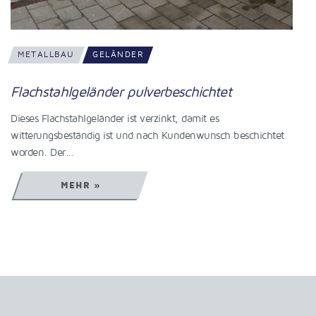
METALLBAU
GELÄNDER
Nurglasgeländer mit Handlauf
Planung und Montage von diesem Nurglasgeländer mit
Handlauf. Wir planen immer gemeinsam mit unseren Kunden
und besprechen die…
MEHR »