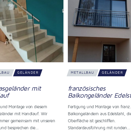
LBAU
GELÄNDER
METALLBAU
GELÄNDER
ösisches
Balkongeländer mit
ngeländer Edelstahl
Zierelementen Edelst
Glas
g und Montage von franz.
ländern aus Edelstahl, die
Hier sieht man ein weiteres Edelst
e ist geschliffen.
Glas Geländer. Geländer mit
ausführung mit runden…
sichtgeschütztem Glas und