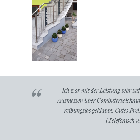
reinbarung. Vom
Von der Planung bis zur Fertigste
Montage hat alles
Montagetermin wurde eingehalten. Der
rkeit der Firma
der Arbeit angemessen. We