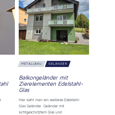
METALLBAU
GELÄNDER
METALLBA
Edelstahlgeländer mit
Standard
ahl-
Zierelementen
gebogen
Bei diesem Standardedelstahlgeländer
Standardedels
ahl-
wurden zusätzlich 3 Stück Zierelemente
nichts Außerg
integriert. In diesem Fall ebenfalls aus
wurde dieses
Edelstahl,…
gebogen.…