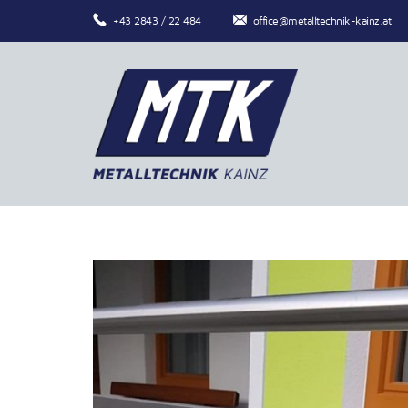
+43 2843 / 22 484
office@metalltechnik-kainz.at