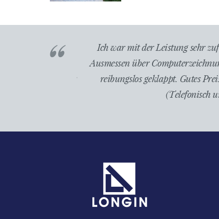
reinbarung. Vom
Von der Planung bis zur Fertigste
Montage hat alles
Montagetermin wurde eingehalten. Der
rkeit der Firma
der Arbeit angemessen. We