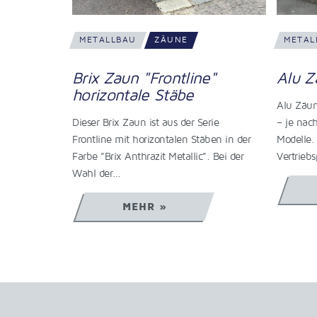
METALLBAU
ZÄUNE
METAL
e"
Alu Zaun
Stab
Alu Zäune sind pflegeleicht und es gibt
Auch de
erie
– je nach Geschmack – unterschiedliche
Kinderga
äben in der
Modelle. Wir sind offizieller
Einersei
". Bei der
Vertriebspartner…
Edelstah
MEHR »