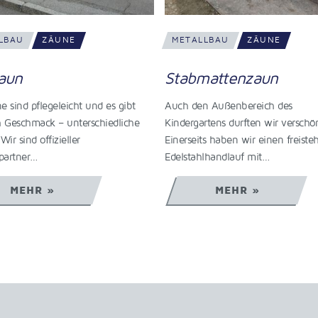
LBAU
ZÄUNE
METALLBAU
ZÄUNE
mattenzaun
Zaun mit Maserung
n Außenbereich des
Bei Alu Zäune sind viele verschie
rtens durften wir verschönern.
Beschichtungen möglich. Unter 
ts haben wir einen freistehenden
gibt es Alu Zäune in Holzoptik, di
lhandlauf mit…
ihrer…
MEHR »
MEHR »