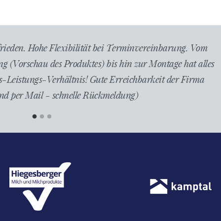
llung und Montage hat alles super gepasst. Der Liefer-und
 Preis war für diese erstklassige Qualität des Materials u
nn ich wieder etwas brauche, dann gerne wieder.