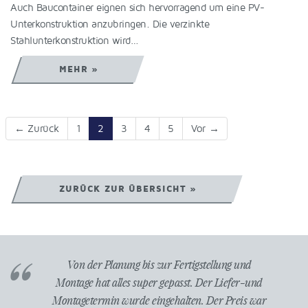
Auch Baucontainer eignen sich hervorragend um eine PV-
Unterkonstruktion anzubringen. Die verzinkte
Stahlunterkonstruktion wird…
MEHR »
(aktuell)
← Zurück
1
2
3
4
5
Vor →
ZURÜCK ZUR ÜBERSICHT »
den. Hohe
Von der Planung bis zur Fertigstellung und
Herr 
ng. Vom
Montage hat alles super gepasst. Der Liefer-und
beigetr
(Vorschau
Montagetermin wurde eingehalten. Der Preis war
unsere B