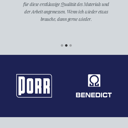
at alles
für diese erstklassige Qualität des Materials und
einzu
istungs-
der Arbeit angemessen. Wenn ich wieder etwas
wurde d
r Firma
brauche, dann gerne wieder.
wieder 
elle